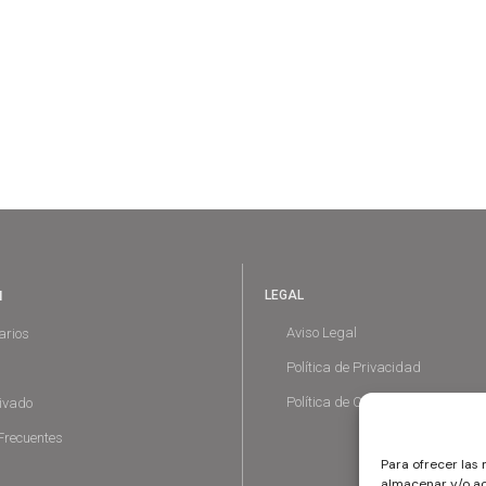
N
LEGAL
Aviso Legal
arios
Política de Privacidad
Política de Cookies
rivado
Frecuentes
Para ofrecer las
almacenar y/o ac