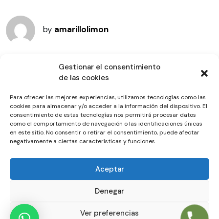
by
amarillolimon
Gestionar el consentimiento
de las cookies
Para ofrecer las mejores experiencias, utilizamos tecnologías como las
cookies para almacenar y/o acceder a la información del dispositivo. El
consentimiento de estas tecnologías nos permitirá procesar datos
como el comportamiento de navegación o las identificaciones únicas
en este sitio. No consentir o retirar el consentimiento, puede afectar
Somos un grupo de guías historiadores enamorados de Córdoba. Hemos
negativamente a ciertas características y funciones.
preparado
tours
amenos, divertidos y rigurosos, en los que disfrutaréis de
más de 2000 años de historia de una ciudad única en el mundo.
Aviso Legal
Política de Privacidad
Política de Cookies
Aceptar
Denegar
alcazardecordoba.com
no es el sitio web oficial del Alcázar de Córdoba, ni tiene
relación alguna con ningún organismo oficial vinculado a ella.
Ver preferencias